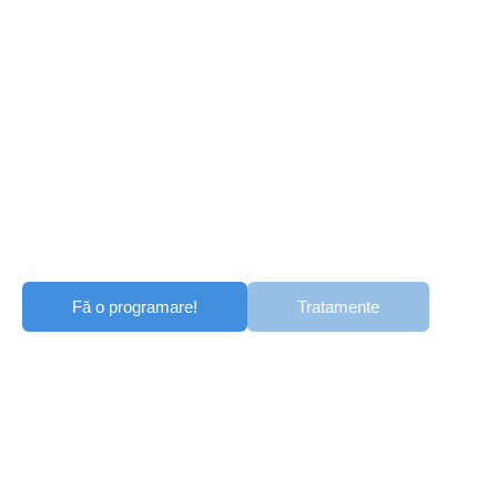
CEI MAI BUNI MEDICI ÎN
PROBLEME DE SĂNĂTATE
SEXUALĂ
Fă o programare!
Tratamente