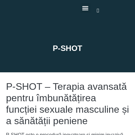
P-SHOT
P-SHOT – Terapia avansată
pentru îmbunătățirea
funcției sexuale masculine și
a sănătății peniene
P-SHOT este o procedură inovatoare și minim invazivă,