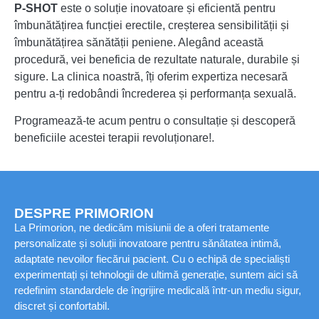
P-SHOT
este o soluție inovatoare și eficientă pentru
îmbunătățirea funcției erectile, creșterea sensibilității și
îmbunătățirea sănătății peniene. Alegând această
procedură, vei beneficia de rezultate naturale, durabile și
sigure. La clinica noastră, îți oferim expertiza necesară
pentru a-ți redobândi încrederea și performanța sexuală.
Programează-te acum pentru o consultație și descoperă
beneficiile acestei terapii revoluționare!.
DESPRE PRIMORION
La Primorion, ne dedicăm misiunii de a oferi tratamente
personalizate și soluții inovatoare pentru sănătatea intimă,
adaptate nevoilor fiecărui pacient. Cu o echipă de specialiști
experimentați și tehnologii de ultimă generație, suntem aici să
redefinim standardele de îngrijire medicală într-un mediu sigur,
discret și confortabil.