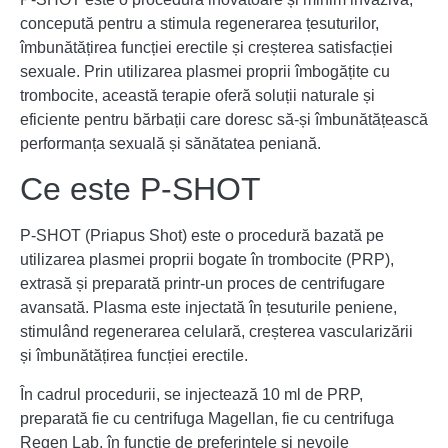
concepută pentru a stimula regenerarea țesuturilor,
îmbunătățirea funcției erectile și creșterea satisfacției
sexuale. Prin utilizarea plasmei proprii îmbogățite cu
trombocite, această terapie oferă soluții naturale și
eficiente pentru bărbații care doresc să-și îmbunătățească
performanța sexuală și sănătatea peniană.
Ce este P-SHOT
P-SHOT (Priapus Shot) este o procedură bazată pe
utilizarea plasmei proprii bogate în trombocite (PRP),
extrasă și preparată printr-un proces de centrifugare
avansată. Plasma este injectată în țesuturile peniene,
stimulând regenerarea celulară, creșterea vascularizării
și îmbunătățirea funcției erectile.
În cadrul procedurii, se injectează 10 ml de PRP,
preparată fie cu centrifuga Magellan, fie cu centrifuga
Regen Lab, în funcție de preferințele și nevoile