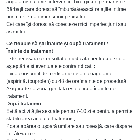
angajamentul unei intervenții chirurgicale permanente
Bărbații care doresc să îmbunătățească relațiile intime
prin creșterea dimensiunii penisului
Cei care își doresc să corecteze mici imperfecțiuni sau
asimetrii
Ce trebuie să știi înainte și după tratament?
Înainte de tratament
Este necesară o consultație medicală pentru a discuta
așteptările și eventualele contraindicații;
Evită consumul de medicamente anticoagulante
(aspirină, ibuprofen) cu 48 de ore înainte de procedură;
Asigură-te că zona genitală este curată înainte de
tratament.
După tratament
Evită activitățile sexuale pentru 7-10 zile pentru a permite
stabilizarea acidului hialuronic;
Poate apărea o ușoară umflare sau roșeață, care dispare
în câteva zile;