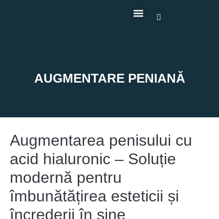
AUGMENTARE PENIANĂ
Augmentarea penisului cu
acid hialuronic – Soluție
modernă pentru
îmbunătățirea esteticii și
încrederii în sine