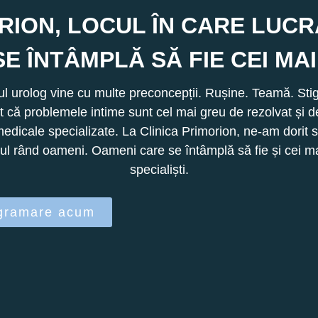
RION, LOCUL ÎN CARE LUC
E ÎNTÂMPLĂ SĂ FIE CEI MAI
ul urolog vine cu multe preconcepții. Rușine. Teamă. Sti
 că problemele intime sunt cel mai greu de rezolvat și d
medicale specializate. La Clinica Primorion, ne-am dorit 
mul rând oameni. Oameni care se întâmplă să fie și cei ma
specialiști.
gramare acum