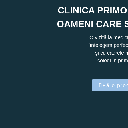
CLINICA PRIMO
OAMENI CARE S
O vizită la medic
înțelegem perfect
și cu cadrele 
colegi în pri
Fă o pro