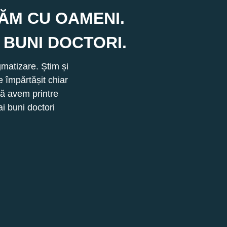
RĂM CU OAMENI.
 BUNI DOCTORI.
gmatizare. Știm și
e împărtășit chiar
să avem printre
i buni doctori