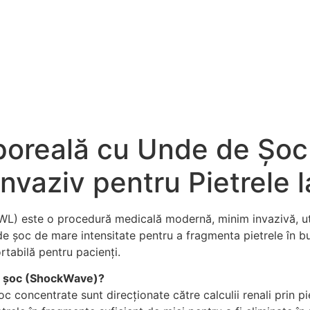
spre Noi
Terapii
Tratamente
Preturi
Doctor
orporeală cu Unde de Șo
vaziv pentru Pietrele l
L) este o procedură medicală modernă, minim invazivă, utili
 de șoc de mare intensitate pentru a fragmenta pietrele în buc
rtabilă pentru pacienți.
de șoc (ShockWave)?
oncentrate sunt direcționate către calculii renali prin piele