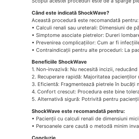
Scopul acestei proceduri este de a sparge piet
Când este indicată ShockWave?
Această procedură este recomandată pentru:
• Calculi renali sau ureterali: Dimensiuni de pâ
• Simptome asociate pietrelor: Dureri lombare,
• Prevenirea complicațiilor: Cum ar fi infecții
• Contraindicații pentru alte proceduri: La pac
Beneficiile ShockWave
1. Non-invazivă: Nu necesită incizii, reducând r
2. Recuperare rapidă: Majoritatea pacienților re
3. Eficientă: Fragmentează pietrele în bucăți m
4. Confort crescut: Procedura este bine tolera
5. Alternativă sigură: Potrivită pentru pacienț
ShockWave este recomandată pentru:
• Pacienții cu calculi renali de dimensiuni mici
• Persoanele care caută o metodă minim invazivă
Concluzie