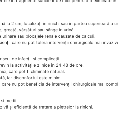
rele în fragmente suficient de mici pentru a fi eliminate î
nă la 2 cm, localizați în rinichi sau în partea superioară a ur
 greață, vărsături sau sânge în urină.
le urinare sau blocajele renale cauzate de calculi.
ienții care nu pot tolera intervenții chirurgicale mai invaziv
iscul de infecții și complicații.
vin la activitățile zilnice în 24-48 de ore.
ici, care pot fi eliminate natural.
tă, iar disconfortul este minim.
ii care nu pot beneficia de intervenții chirurgicale mai comp
 și medii.
 și eficientă de tratare a pietrelor la rinichi.