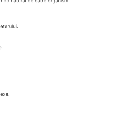
n mod natural de către organism.
eterului.
e.
lexe.