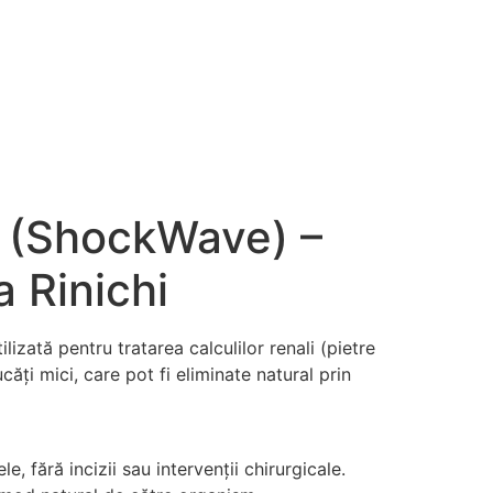
i
Articole
Contact
c (ShockWave) –
a Rinichi
zată pentru tratarea calculilor renali (pietre
ăți mici, care pot fi eliminate natural prin
, fără incizii sau intervenții chirurgicale.