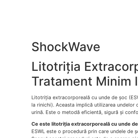
De
ShockWave
Litotriția Extrac
Tratament Minim In
Litotriția extracorporeală cu unde de șoc (ESW
la rinichi). Aceasta implică utilizarea undelor
urină. Este o metodă eficientă, sigură și confo
Ce este litotriția extracorporeală cu unde 
ESWL este o procedură prin care undele de șoc c